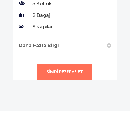

5 Koltuk

2 Bagaj

5 Kapılar
Daha Fazla Bilgi
ŞIMDI REZERVE ET