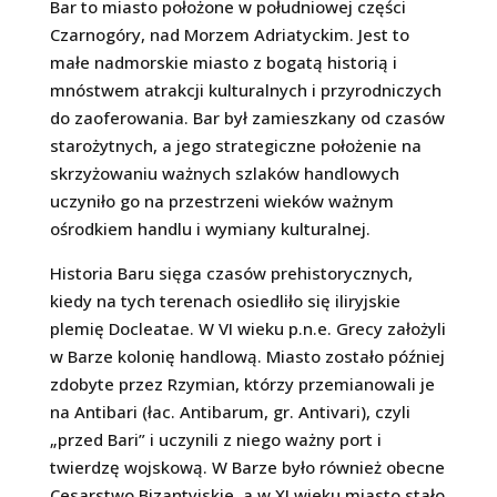
Bar to miasto położone w południowej części
Czarnogóry, nad Morzem Adriatyckim. Jest to
małe nadmorskie miasto z bogatą historią i
mnóstwem atrakcji kulturalnych i przyrodniczych
do zaoferowania. Bar był zamieszkany od czasów
starożytnych, a jego strategiczne położenie na
skrzyżowaniu ważnych szlaków handlowych
uczyniło go na przestrzeni wieków ważnym
ośrodkiem handlu i wymiany kulturalnej.
Historia Baru sięga czasów prehistorycznych,
kiedy na tych terenach osiedliło się iliryjskie
plemię Docleatae. W VI wieku p.n.e. Grecy założyli
w Barze kolonię handlową. Miasto zostało później
zdobyte przez Rzymian, którzy przemianowali je
na Antibari (łac. Antibarum, gr. Antivari), czyli
„przed Bari” i uczynili z niego ważny port i
twierdzę wojskową. W Barze było również obecne
Cesarstwo Bizantyjskie, a w XI wieku miasto stało