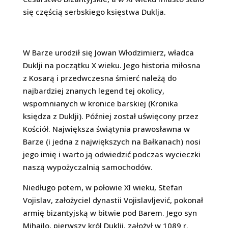
się częścią serbskiego księstwa Duklja.
W Barze urodził się Jowan Włodzimierz, władca
Duklji na początku X wieku. Jego historia miłosna
z Kosarą i przedwczesna śmierć należą do
najbardziej znanych legend tej okolicy,
wspomnianych w kronice barskiej (Kronika
księdza z Duklji). Później został uświęcony przez
Kościół. Największa świątynia prawosławna w
Barze (i jedna z największych na Bałkanach) nosi
jego imię i warto ją odwiedzić podczas wycieczki
naszą wypożyczalnią samochodów.
Niedługo potem, w połowie XI wieku, Stefan
Vojislav, założyciel dynastii Vojislavljević, pokonał
armię bizantyjską w bitwie pod Barem. Jego syn
Mihailo, pierwszy król Duklji, założył w 1089 r.