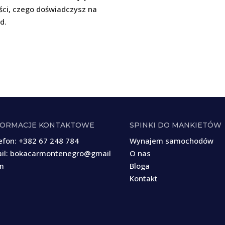
ości, czego doświadczysz na
d.
FORMACJE KONTAKTOWE
SPINKI DO MANKIETÓW
efon:
+382 67 248 784
Wynajem samochodów
il:
bokacarmontenegro@gmail
O nas
m
Bloga
Kontakt