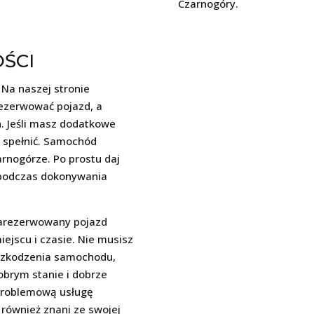
Czarnogóry.
ŚCI
 Na naszej stronie
rezerwować pojazd, a
. Jeśli masz dodatkowe
e spełnić. Samochód
nogórze. Po prostu daj
ć podczas dokonywania
zarezerwowany pojazd
jscu i czasie. Nie musisz
uszkodzenia samochodu,
brym stanie i dobrze
problemową usługę
ównież znani ze swojej