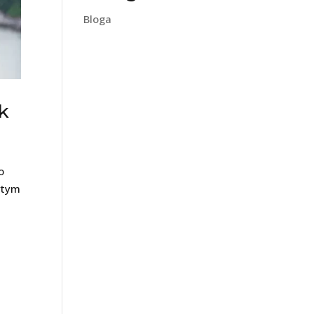
Bloga
k
o
ytym