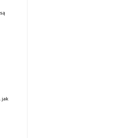
 są
 jak