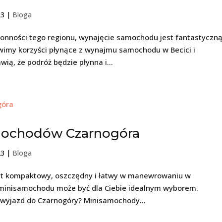
23
|
Bloga
ronności tego regionu, wynajęcie samochodu jest fantastyczn
imy korzyści płynące z wynajmu samochodu w Becici i
ią, że podróż będzie płynna i...
mochodów Czarnogóra
23
|
Bloga
est kompaktowy, oszczędny i łatwy w manewrowaniu w
m minisamochodu może być dla Ciebie idealnym wyborem.
wyjazd do Czarnogóry? Minisamochody...