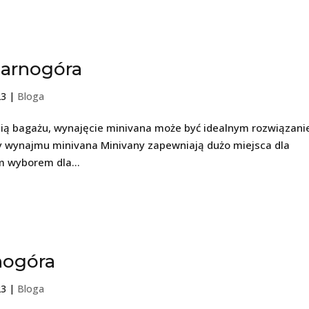
arnogóra
23
|
Bloga
ością bagażu, wynajęcie minivana może być idealnym rozwiązan
y wynajmu minivana Minivany zapewniają dużo miejsca dla
m wyborem dla...
nogóra
23
|
Bloga