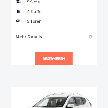

5 Sitze

4 Koffer

5 Türen
Mehr Details
RESERVIEREN