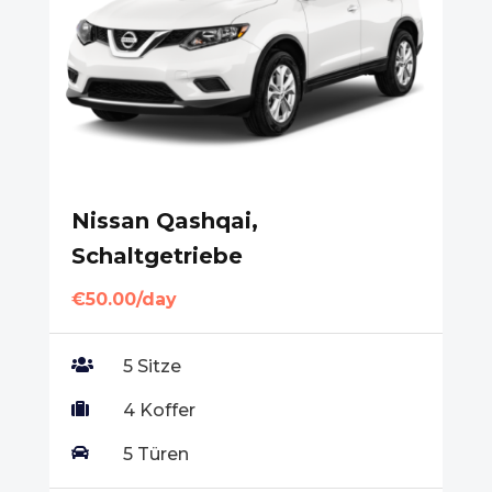
Nissan Qashqai,
Schaltgetriebe
€50.00/day

5 Sitze

4 Koffer

5 Türen