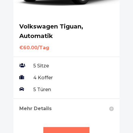
Volkswagen Tiguan,
Automatik
€60.00/Tag

5 Sitze

4 Koffer

5 Türen
Mehr Details