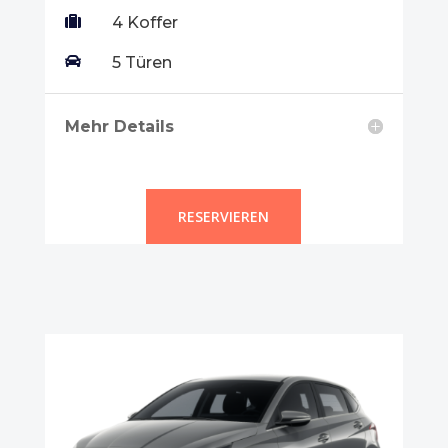

4 Koffer

5 Türen
Mehr Details
RESERVIEREN