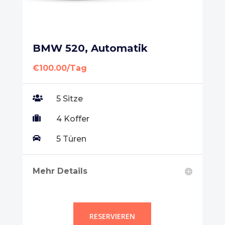
BMW 520, Automatik
€100.00/Tag

5 Sitze

4 Koffer

5 Türen
Mehr Details
RESERVIEREN