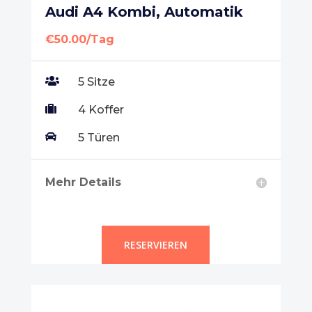
Audi A4 Kombi, Automatik
€50.00/Tag

5 Sitze

4 Koffer

5 Türen
Mehr Details
RESERVIEREN