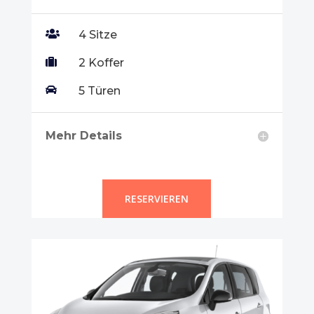

4 Sitze

2 Koffer

5 Türen
Mehr Details
RESERVIEREN