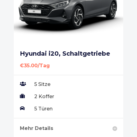
Hyundai i20, Schaltgetriebe
€35.00/Tag

5 Sitze

2 Koffer

5 Türen
Mehr Details