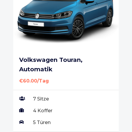
Volkswagen Touran,
Automatik
€60.00/Tag

7 Sitze

4 Koffer

5 Türen