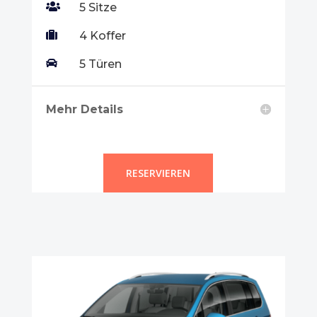

5 Sitze

4 Koffer

5 Türen
Mehr Details
RESERVIEREN