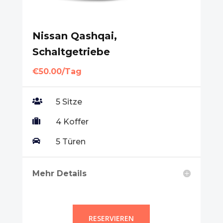
Nissan Qashqai,
Schaltgetriebe
€50.00/Tag

5 Sitze

4 Koffer

5 Türen
Mehr Details
RESERVIEREN