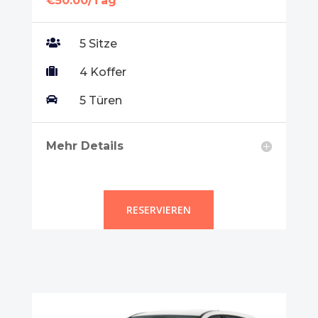
€50.00/Tag

5 Sitze

4 Koffer

5 Türen
Mehr Details
RESERVIEREN