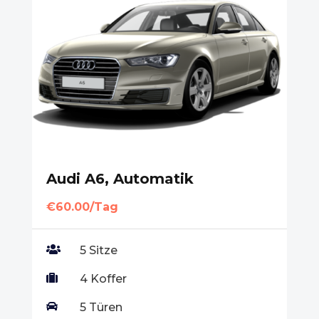
Audi A6, Automatik
€60.00/Tag

5 Sitze

4 Koffer

5 Türen