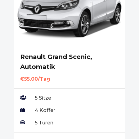
Renault Grand Scenic,
Automatik
€55.00/Tag

5 Sitze

4 Koffer

5 Türen