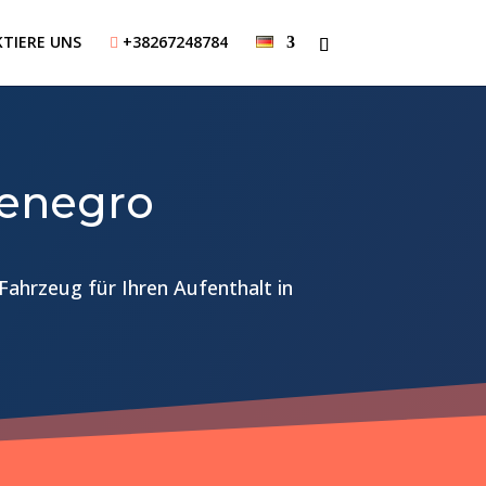
TIERE UNS
+38267248784

tenegro
Fahrzeug für Ihren Aufenthalt in