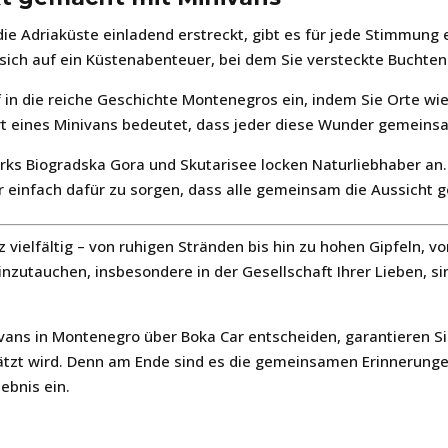
 die Adriaküste einladend erstreckt, gibt es für jede Stimmung 
 sich auf ein Küstenabenteuer, bei dem Sie versteckte Buchte
ef in die reiche Geschichte Montenegros ein, indem Sie Orte wi
t eines Minivans bedeutet, dass jeder diese Wunder gemeins
arks Biogradska Gora und Skutarisee locken Naturliebhaber an. 
einfach dafür zu sorgen, dass alle gemeinsam die Aussicht g
vielfältig – von ruhigen Stränden bis hin zu hohen Gipfeln, v
inzutauchen, insbesondere in der Gesellschaft Ihrer Lieben, sin
vans in Montenegro über Boka Car entscheiden, garantieren Si
hätzt wird. Denn am Ende sind es die gemeinsamen Erinnerunge
ebnis ein.