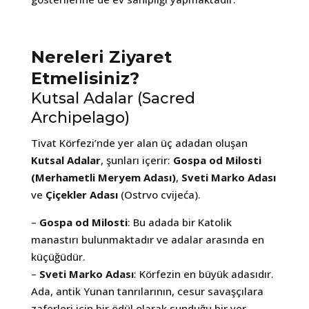
Nereleri Ziyaret
Etmelisiniz?
Kutsal Adalar (Sacred
Archipelago)
Tivat Körfezi’nde yer alan üç adadan oluşan
Kutsal Adalar
, şunları içerir:
Gospa od Milosti
(Merhametli Meryem Adası)
,
Sveti Marko Adası
ve
Çiçekler Adası
(Ostrvo cvijeća).
–
Gospa od Milosti
: Bu adada bir Katolik
manastırı bulunmaktadır ve adalar arasında en
küçüğüdür.
–
Sveti Marko Adası
: Körfezin en büyük adasıdır.
Ada, antik Yunan tanrılarının, cesur savaşçılara
zaferleri için bir ödül olarak sunduğu bir yer