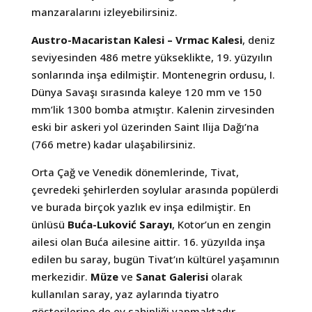
manzaralarını izleyebilirsiniz.
Austro-Macaristan Kalesi – Vrmac Kalesi
, deniz
seviyesinden 486 metre yükseklikte, 19. yüzyılın
sonlarında inşa edilmiştir. Montenegrin ordusu, I.
Dünya Savaşı sırasında kaleye 120 mm ve 150
mm’lik 1300 bomba atmıştır. Kalenin zirvesinden
eski bir askeri yol üzerinden Saint Ilija Dağı’na
(766 metre) kadar ulaşabilirsiniz.
Orta Çağ ve Venedik dönemlerinde, Tivat,
çevredeki şehirlerden soylular arasında popülerdi
ve burada birçok yazlık ev inşa edilmiştir. En
ünlüsü
Buća-Luković Sarayı
, Kotor’un en zengin
ailesi olan Buća ailesine aittir. 16. yüzyılda inşa
edilen bu saray, bugün Tivat’ın kültürel yaşamının
merkezidir.
Müze
ve
Sanat Galerisi
olarak
kullanılan saray, yaz aylarında tiyatro
gösterilerine de ev sahipliği yapmaktadır.