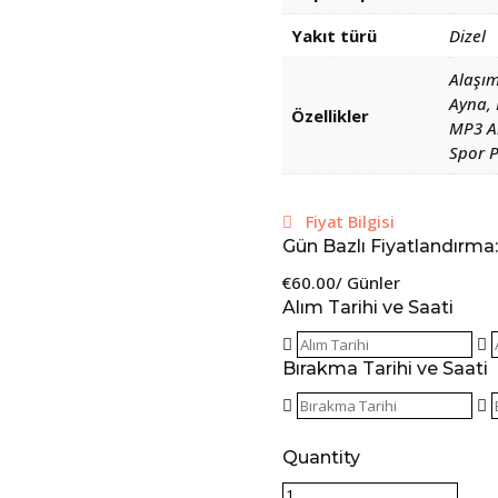
Yakıt türü
Dizel
Alaşım
Ayna, 
Özellikler
MP3 Ar
Spor P
Fiyat Bilgisi
Gün Bazlı Fiyatlandırm
€
60.00
/ Günler
Alım Tarihi ve Saati
Bırakma Tarihi ve Saati
Quantity