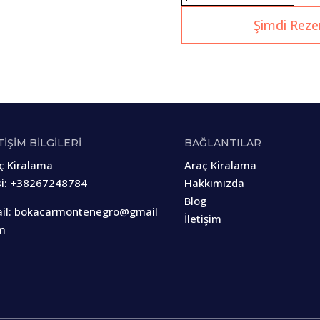
Şimdi Reze
TİŞİM BİLGİLERİ
BAĞLANTILAR
ç Kiralama
Araç Kiralama
i
:
+38267248784
Hakkımızda
Blog
il:
bokacarmontenegro@gmail
İletişim
m