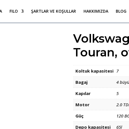
A
FILO
ŞARTLAR VE KOŞULLAR
HAKKIMIZDA
BLOG
Volkswa
Touran, 
Koltuk kapasitesi
7
Bagaj
4 büy
Kapılar
5
Motor
2.0 TD
Güç
120 B
Depo kapasitesi
65l