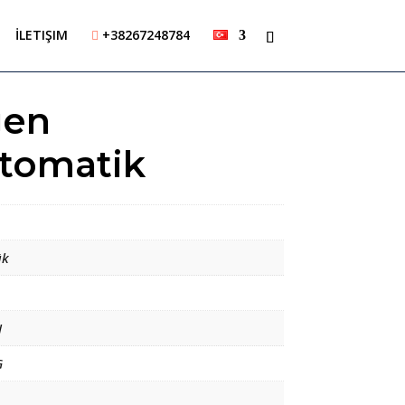
İLETIŞIM
+38267248784

gen
otomatik
ük
I
G