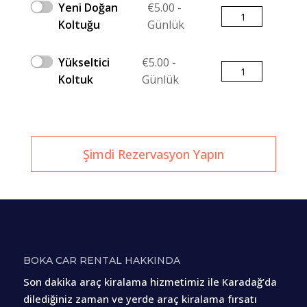
Yeni Doğan
€
5.00
-
Miktar
Koltuğu
Günlük
Yükseltici
€
5.00
-
Miktar
Koltuk
Günlük
Şimdi Rezervasyon Yapın
BOKA CAR RENTAL HAKKINDA
Son dakika araç kiralama hizmetimiz ile Karadağ’da
dilediğiniz zaman ve yerde araç kiralama fırsatı