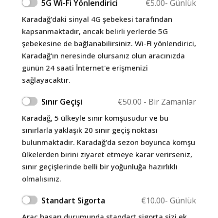
5G Wi-Fi Yönlendirici
€
5.00
- Günlük
Karadağ'daki sinyal 4G şebekesi tarafından
kapsanmaktadır, ancak belirli yerlerde 5G
şebekesine de bağlanabilirsiniz. Wi-FI yönlendirici,
Karadağ'ın neresinde olursanız olun aracınızda
günün 24 saati İnternet'e erişmenizi
sağlayacaktır.
Sınır Geçişi
€
50.00
- Bir Zamanlar
Karadağ, 5 ülkeyle sınır komşusudur ve bu
sınırlarla yaklaşık 20 sınır geçiş noktası
bulunmaktadır. Karadağ'da sezon boyunca komşu
ülkelerden birini ziyaret etmeye karar verirseniz,
sınır geçişlerinde belli bir yoğunluğa hazırlıklı
olmalısınız.
Standart Sigorta
€
10.00
- Günlük
Araç hasarı durumunda standart sigorta sizi ek