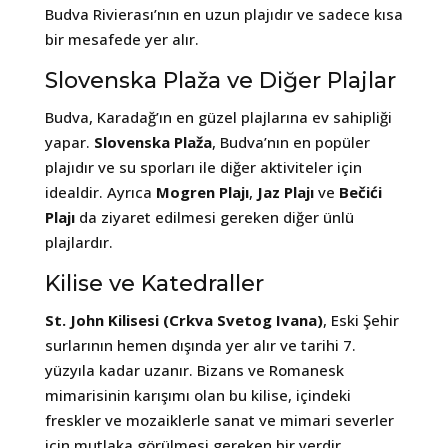
Budva Rivierası’nın en uzun plajıdır ve sadece kısa
bir mesafede yer alır.
Slovenska Plaža ve Diğer Plajlar
Budva, Karadağ’ın en güzel plajlarına ev sahipliği
yapar.
Slovenska Plaža
, Budva’nın en popüler
plajıdır ve su sporları ile diğer aktiviteler için
idealdir. Ayrıca
Mogren Plajı
,
Jaz Plajı
ve
Bečići
Plajı
da ziyaret edilmesi gereken diğer ünlü
plajlardır.
Kilise ve Katedraller
St. John Kilisesi (Crkva Svetog Ivana)
, Eski Şehir
surlarının hemen dışında yer alır ve tarihi 7.
yüzyıla kadar uzanır. Bizans ve Romanesk
mimarisinin karışımı olan bu kilise, içindeki
freskler ve mozaiklerle sanat ve mimari severler
için mutlaka görülmesi gereken bir yerdir.