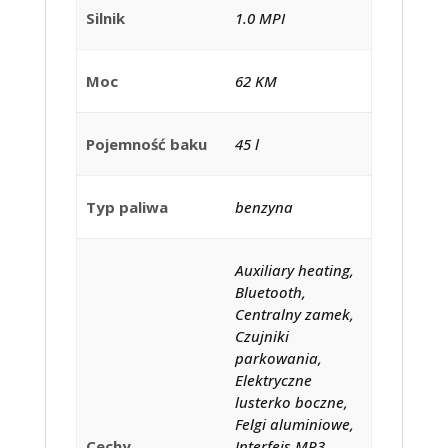
Silnik
1.0 MPI
Moc
62 KM
Pojemność baku
45 l
Typ paliwa
benzyna
Auxiliary heating,
Bluetooth,
Centralny zamek,
Czujniki
parkowania,
Elektryczne
lusterko boczne,
Felgi aluminiowe,
Cechy
Interfejs MP3,