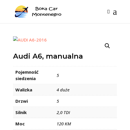
Audi A6, manualna
Pojemność
5
siedzenia
Walizka
4 duże
Drzwi
5
Silnik
2,0 TDI
Moc
120 KM