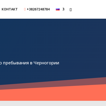
КОНТАКТ
+38267248784

о пребывания в Черногории