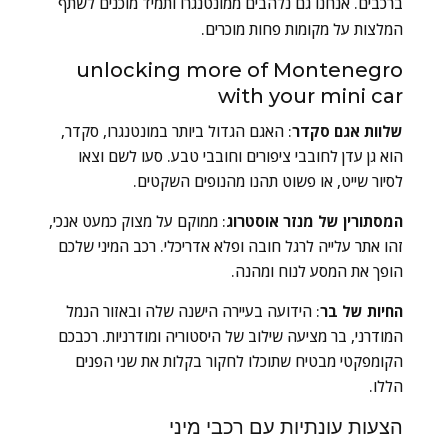
ברכבים. אנחנו גם נלהבים ממונטנגרו ותמיד מוכנים לשתף
המלצות על מקומות פחות מוכרים.
unlocking more of Montenegro
with your mini car
שלוות אגם סקדר
: האגם הגדול ביותר במונטנגרו, סקדר,
הוא גן עדן לחובבי ציפורים וחובבי טבע. סעו לשם וצאו
לסיור שייט, או פשוט תהנו מהנופים השקטים.
המסתורין של מנזר אוסטרוג
: ממוקם על מצוק כמעט אנכי,
זהו אתר עלייה לרגל חובה ופלא אדריכלי. רכב המיני שלכם
הופך את המסע לנוח ומהנה.
החיות של בר
: הידועה בעיירה הישנה שלה ובאזור הנמל
המודרני, בר מציעה שילוב של היסטוריה ומודרניות. רכבכם
הקומפקטי מבטיח שתוכלו לחקור בקלות את שני הפנים
הללו.
הצעות עונתיות עם רכבי מיני