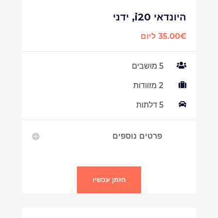
היונדאי i20, ידני
35.00€ ליום

5 מושבים

2 מזוודות

5 דלתות
פרטים נוספים
הזמן עכשיו