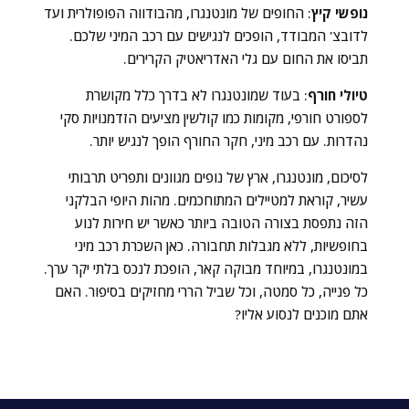
נופשי קיץ
: החופים של מונטנגרו, מהבודווה הפופולרית ועד
לדובצ' המבודד, הופכים לנגישים עם רכב המיני שלכם.
תביסו את החום עם גלי האדריאטיק הקרירים.
טיולי חורף
: בעוד שמונטנגרו לא בדרך כלל מקושרת
לספורט חורפי, מקומות כמו קולשין מציעים הזדמנויות סקי
נהדרות. עם רכב מיני, חקר החורף הופך לנגיש יותר.
לסיכום, מונטנגרו, ארץ של נופים מגוונים ותפריט תרבותי
עשיר, קוראת למטיילים המתוחכמים. מהות היופי הבלקני
הזה נתפסת בצורה הטובה ביותר כאשר יש חירות לנוע
בחופשיות, ללא מגבלות תחבורה. כאן השכרת רכב מיני
במונטנגרו, במיוחד מבוקה קאר, הופכת לנכס בלתי יקר ערך.
כל פנייה, כל סמטה, וכל שביל הררי מחזיקים בסיפור. האם
אתם מוכנים לנסוע אליו?