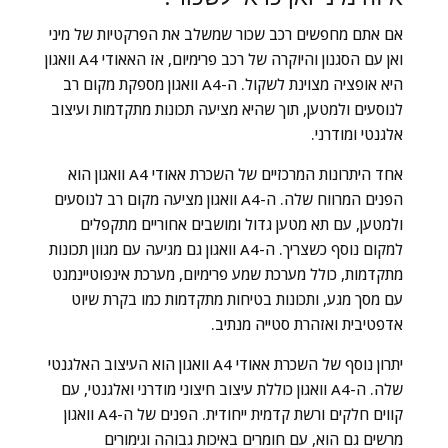
אם אתם מחפשים רכב שכור שמשלב את הפרקטיות של מיני
ואן עם הסגנון והיוקרה של רכב פרימיום, אז האאודי A4 וואגון
היא אופציה מצוינת לשקול. ה-A4 וואגון מספקת מקום רב
לנוסעים ולמטען, תוך שהיא מציעה תכונות מתקדמות ועיצוב
אלגנטי ומודרני.
אחד היתרונות המרכזיים של השכרת אאודי A4 וואגון הוא
הפנים המרווח שלה. ה-A4 וואגון מציעה מקום רב לנוסעים
ולמטען, עם תא מטען גדול ומושבים אחוריים מתקפלים
למקום נוסף כשצריך. ה-A4 וואגון גם מגיעה עם מגוון תכונות
מתקדמות, כולל מערכת שמע פרימיום, מערכת אינפוטיינמנט
עם מסך מגע, ותכונות בטיחות מתקדמות כמו בקרת שיוט
אדפטיבית ואזהרת סטייה מנתיב.
יתרון נוסף של השכרת אאודי A4 וואגון הוא העיצוב האלגנטי
שלה. ה-A4 וואגון כוללת עיצוב חיצוני מודרני ואלגנטי, עם
קווים חלקים ורשת קדמית ייחודית. הפנים של ה-A4 וואגון
מרשים גם הוא, עם חומרים באיכות גבוהה וגימורים