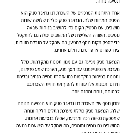
ונסיעה נוחה.
אחד היתרונות המרכזיים של השכרת רנו גראנד סניק הוא
הפנים המרווח שלה. הגראנד סניק כוללת שלושה שורות
מושבים, עם מספיק מקום כדי להושיב בנוחות שבעה
נוסעים. השורה השלישית של המושבים יכולה גם להתקפל
כדי לספק מקום נוסף למטען, מה שמקל על הובלת מזוודות,
ציוד ספורט או פריטים גדולים אחרים.
הגראנד סניק מגיעה גם עם מגוון תכונות מתקדמות, כולל
מערכת אינפוטיינמנט עם מסך מגע, מערכת שמע פרימיום,
ותכונות בטיחות מתקדמות כמו אזהרת סטייה מנתיב ובלימת
חירום. תכונות אלו עוזרות להפוך את חוויית השכרתכם
לבטוחה, נוחה ומהנה יותר.
יתרון נוסף של השכרת רנו גראנד סניק הוא הנסיעה הנוחה
שלה. הגראנד סניק כוללת מערכת מתלים חלקה ונוחה
שמספקת נסיעה רכה ומרגיעה, אפילו בנסיעות ארוכות.
המושבים גם נוחים ותומכים, מה שמקל על הישארות רגועה
וממוקדת בזמן הנהיגה.