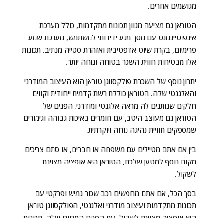
מגושמים אחרים.
הטוראן גם מציעה מגוון תכונות מתקדמות, כולל מערכת
אינפוטיינמנט עם מסך מגע ידידותי למשתמש, מערכת שמע
פרימיום, בקרת שיוט אדפטיבית ואזהרת סטייה מנתיב. תכונות
אלו מבטיחות חווית השכר בטוחה ונוחה יותר.
יתרון נוסף של השכרת פולקסווגן טוראן הוא העיצוב המודרני
והאלגנטי שלה. הטוראן כוללת רשת קדמית ייחודית וקווים
חלקים שנותנים לה מראה אלגנטי ומודרני. הפנים של
הטוראן גם מעוצב היטב, עם חומרים באיכות גבוהה וגימורים
שמספקים חוויית נהיגה נוחה ויוקרתית.
בין אם אתם מטיילים עם משפחה או חברים, או סתם צריכים
מקום נוסף למטען שלכם, הטוראן היא אופציה מצוינת
לשקול.
בסך הכל, אם אתם מחפשים רכב שכור גמיש ופרקטי עם
תכונות מתקדמות ועיצוב מודרני ואלגנטי, הפולקסווגן טוראן
היא אופציה מצוינת לשקול. עם הפנים המרווח שלה, תכונות